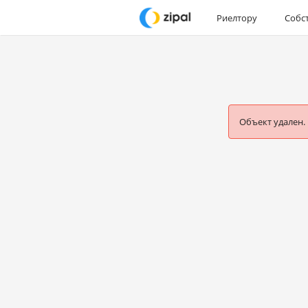
Риелтору
Собс
Объект удален.