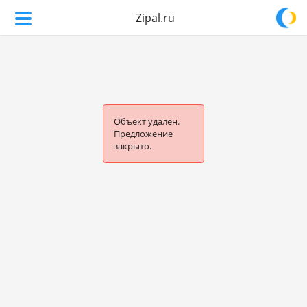
Zipal.ru
Объект удален.
Предложение
закрыто.