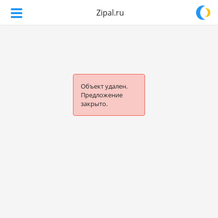
Zipal.ru
Объект удален.
Предложение
закрыто.