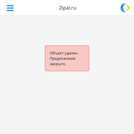
Zipal.ru
Объект удален.
Предложение
закрыто.