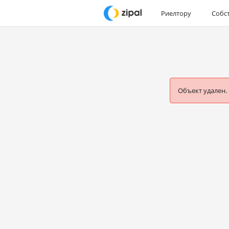
Риелтору
Собс
Объект удален.