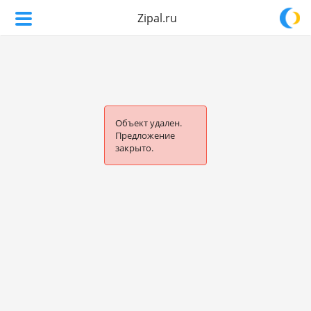
Zipal.ru
Объект удален.
Предложение
закрыто.