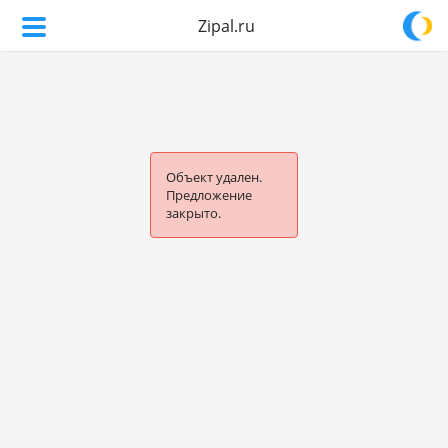
Zipal.ru
Объект удален.
Предложение
закрыто.