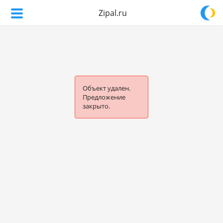
Zipal.ru
Объект удален.
Предложение
закрыто.