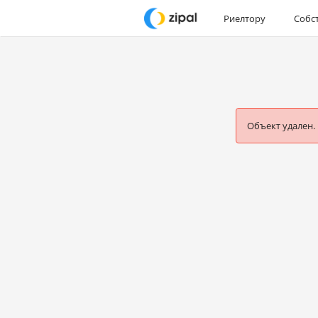
Риелтору
Собс
Объект удален.