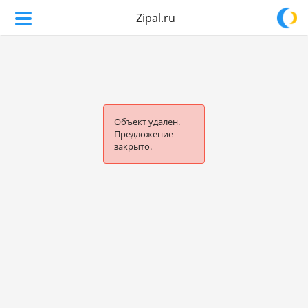
Zipal.ru
Объект удален.
Предложение
закрыто.