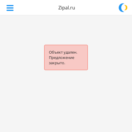
Zipal.ru
Объект удален.
Предложение
закрыто.