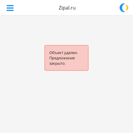
Zipal.ru
Объект удален.
Предложение
закрыто.