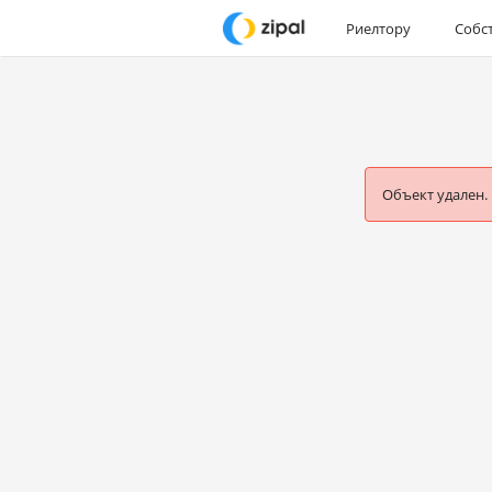
Риелтору
Собс
Объект удален.