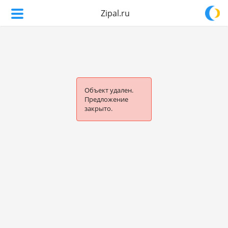
Zipal.ru
Объект удален.
Предложение
закрыто.