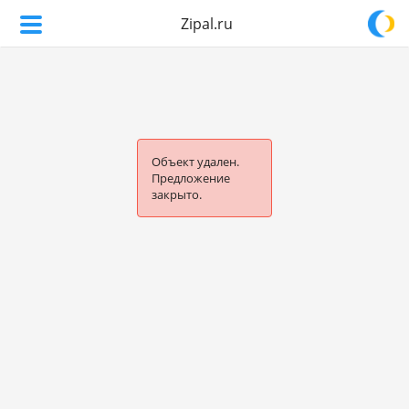
Zipal.ru
Объект удален.
Предложение
закрыто.