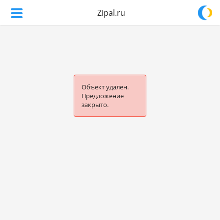
Zipal.ru
Объект удален.
Предложение
закрыто.