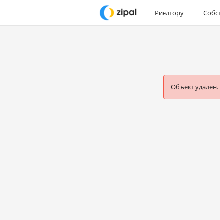
Риелтору
Собс
Объект удален.