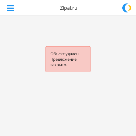
Zipal.ru
Объект удален.
Предложение
закрыто.