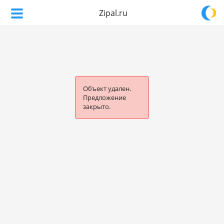
Zipal.ru
Объект удален.
Предложение
закрыто.