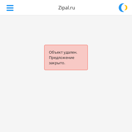
Zipal.ru
Объект удален.
Предложение
закрыто.