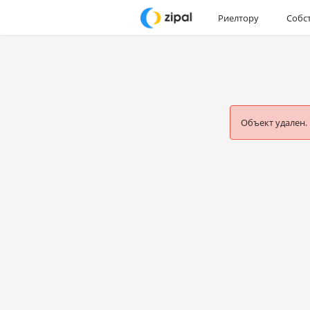
Риелтору
Собс
Объект удален.