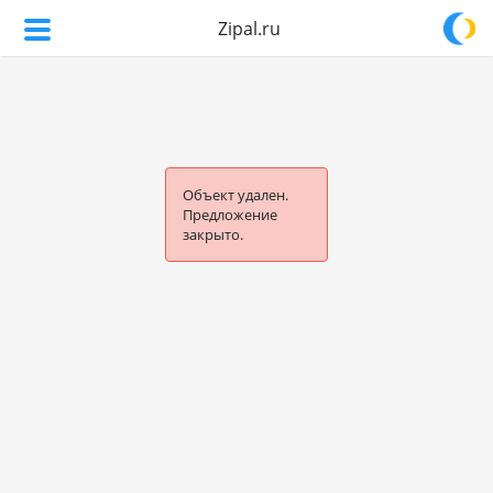
Zipal.ru
Объект удален.
Предложение
закрыто.