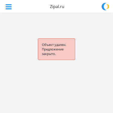
Zipal.ru
Объект удален.
Предложение
закрыто.