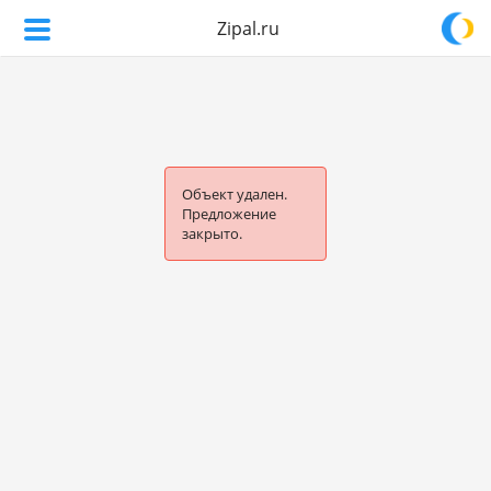
Zipal.ru
Объект удален.
Предложение
закрыто.