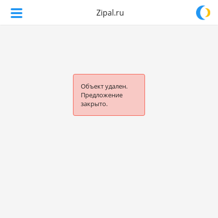
Zipal.ru
Объект удален.
Предложение
закрыто.