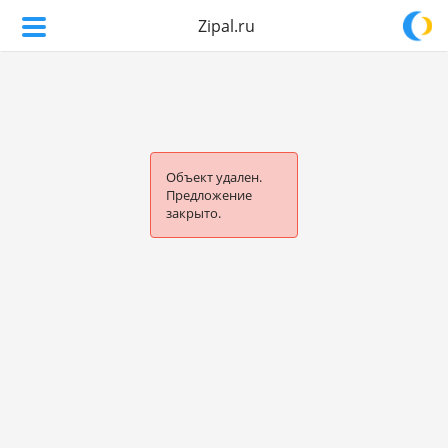
Zipal.ru
Объект удален.
Предложение
закрыто.