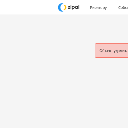
Риелтору
Собс
Объект удален.