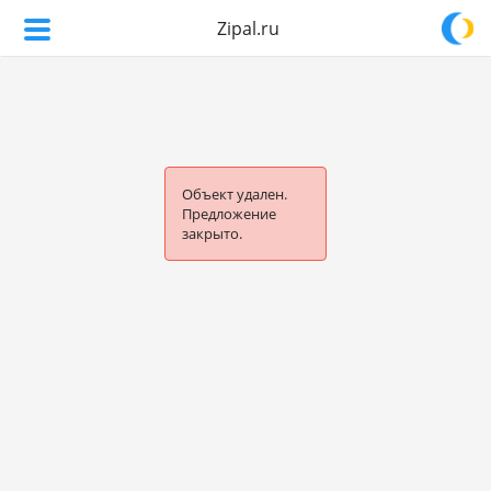
Zipal.ru
Объект удален.
Предложение
закрыто.