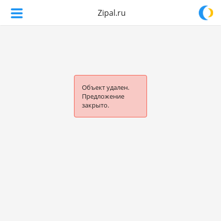
Zipal.ru
Объект удален.
Предложение
закрыто.