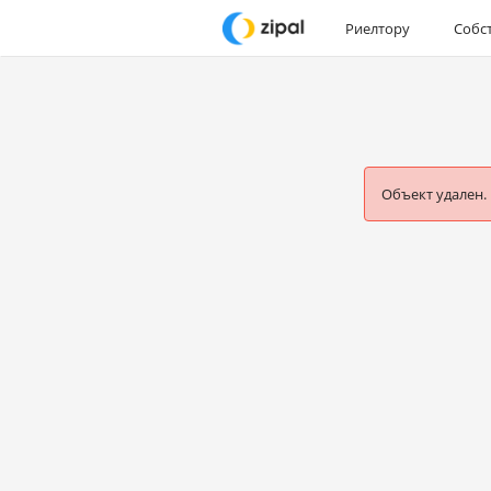
Риелтору
Собс
Объект удален.