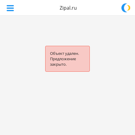
Zipal.ru
Объект удален.
Предложение
закрыто.