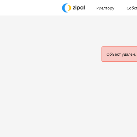
Риелтору
Собс
Объект удален.