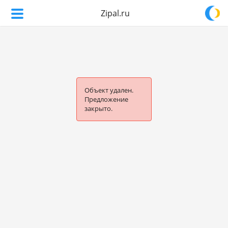
Zipal.ru
Объект удален.
Предложение
закрыто.