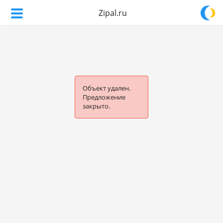
Zipal.ru
Объект удален.
Предложение
закрыто.