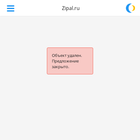
Zipal.ru
Объект удален.
Предложение
закрыто.