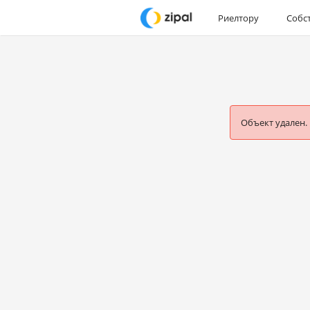
Риелтору
Собс
Объект удален.