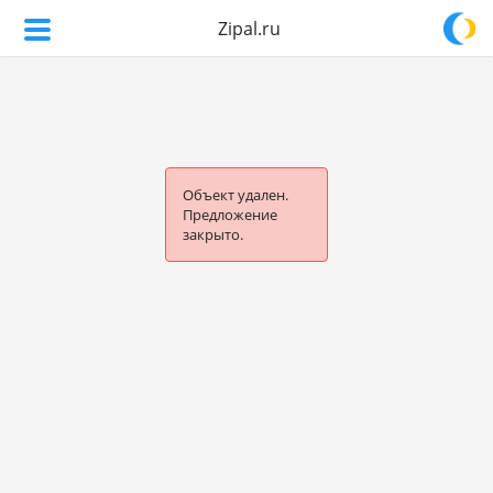
Zipal.ru
Объект удален.
Предложение
закрыто.