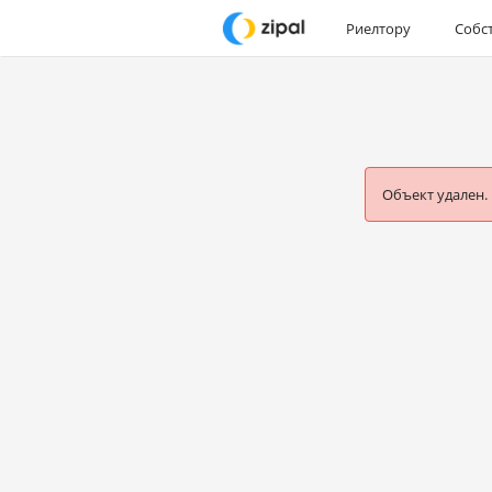
Риелтору
Собс
Объект удален.