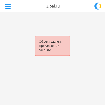
Zipal.ru
Объект удален.
Предложение
закрыто.