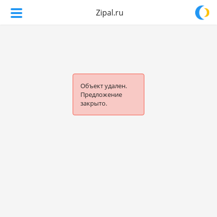
Zipal.ru
Объект удален.
Предложение
закрыто.