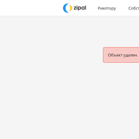
Риелтору
Собс
Объект удален.