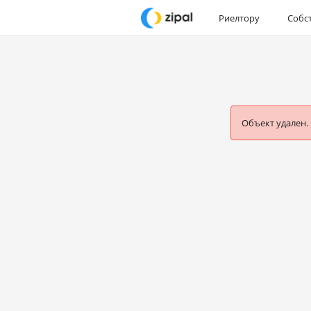
Риелтору
Собс
Объект удален.