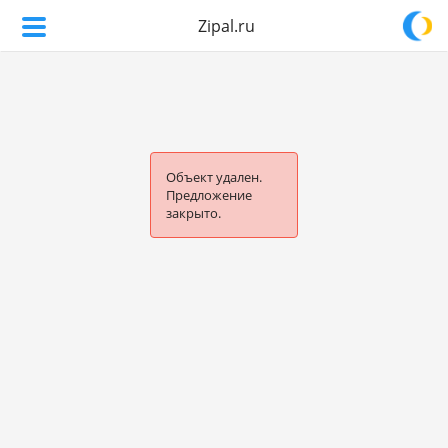
Zipal.ru
Объект удален.
Предложение
закрыто.