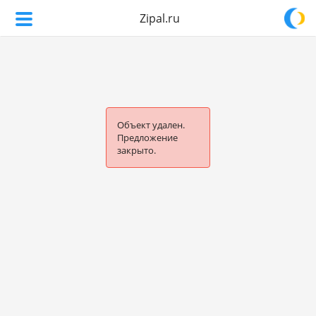
Zipal.ru
Объект удален.
Предложение
закрыто.