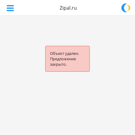
Zipal.ru
Объект удален.
Предложение
закрыто.