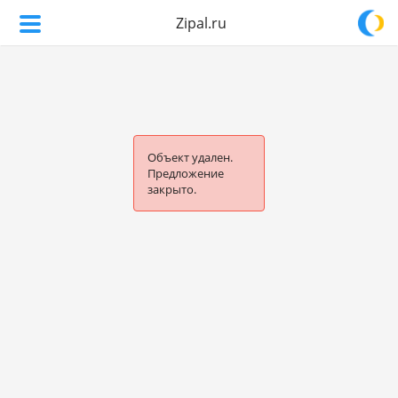
Zipal.ru
Объект удален.
Предложение
закрыто.