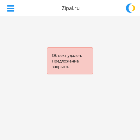
Zipal.ru
Объект удален.
Предложение
закрыто.