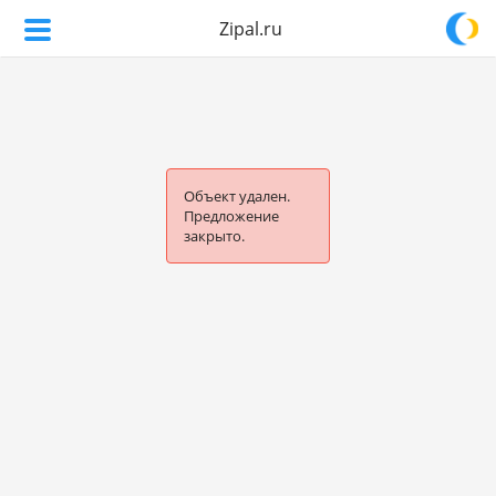
Zipal.ru
Объект удален.
Предложение
закрыто.