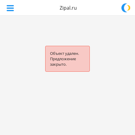
Zipal.ru
Объект удален.
Предложение
закрыто.