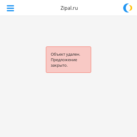
Zipal.ru
Объект удален.
Предложение
закрыто.